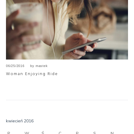
06/25/2016
by
mastek
Woman Enjoying Ride
kwiecień 2016
P
W
Ś
C
P
S
N