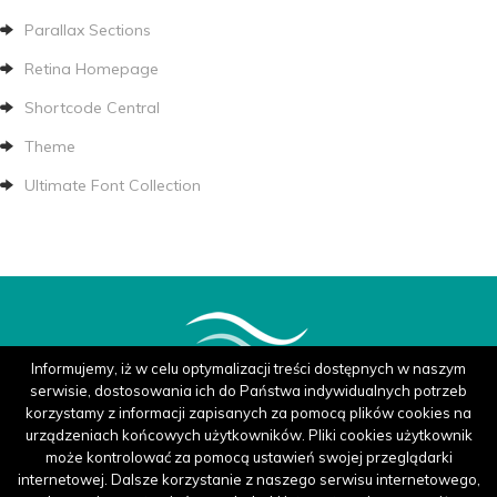
Parallax Sections
Retina Homepage
Shortcode Central
Theme
Ultimate Font Collection
Informujemy, iż w celu optymalizacji treści dostępnych w naszym
serwisie, dostosowania ich do Państwa indywidualnych potrzeb
korzystamy z informacji zapisanych za pomocą plików cookies na
urządzeniach końcowych użytkowników. Pliki cookies użytkownik
może kontrolować za pomocą ustawień swojej przeglądarki
internetowej. Dalsze korzystanie z naszego serwisu internetowego,
Twitter
Linkedin
Pinterest
Instagram
Dribbble