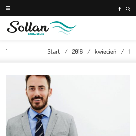
Skip
to
Face
content
Start
/
2016
/
kwiecień
/
1
1
Dzień:
2016-
04-
01